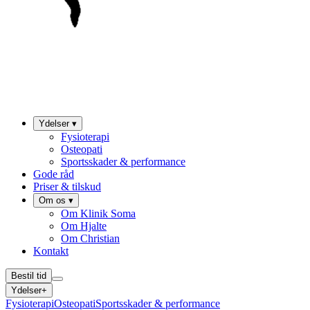
Ydelser
▾
Fysioterapi
Osteopati
Sportsskader & performance
Gode råd
Priser & tilskud
Om os
▾
Om Klinik Soma
Om Hjalte
Om Christian
Kontakt
Bestil tid
Ydelser
+
Fysioterapi
Osteopati
Sportsskader & performance