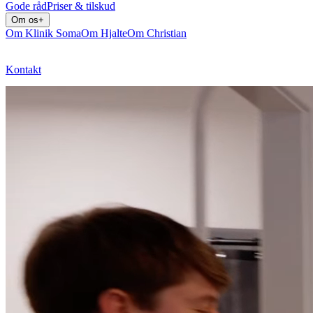
Gode råd
Priser & tilskud
Om os
+
Om Klinik Soma
Om Hjalte
Om Christian
Kontakt
Bestil tid