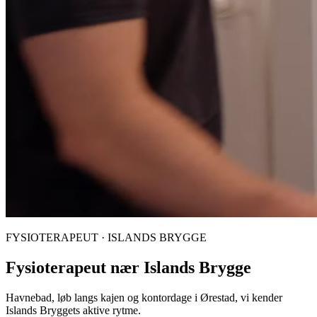
FYSIOTERAPEUT · ISLANDS BRYGGE
Fysioterapeut nær Islands Brygge
Havnebad, løb langs kajen og kontordage i Ørestad, vi kender
Islands Bryggets aktive rytme.