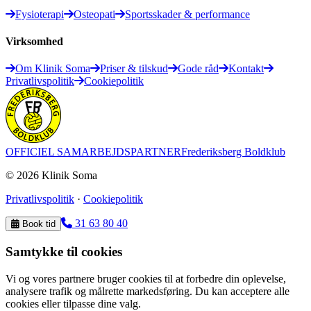
Fysioterapi
Osteopati
Sportsskader & performance
Virksomhed
Om Klinik Soma
Priser & tilskud
Gode råd
Kontakt
Privatlivspolitik
Cookiepolitik
OFFICIEL SAMARBEJDSPARTNER
Frederiksberg Boldklub
©
2026
Klinik Soma
Privatlivspolitik
·
Cookiepolitik
31 63 80 40
Book tid
Samtykke til cookies
Vi og vores partnere bruger cookies til at forbedre din oplevelse,
analysere trafik og målrette markedsføring. Du kan acceptere alle
cookies eller tilpasse dine valg.