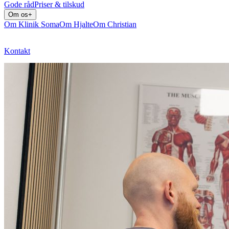
Gode råd
Priser & tilskud
Om os
+
Om Klinik Soma
Om Hjalte
Om Christian
Kontakt
Bestil tid