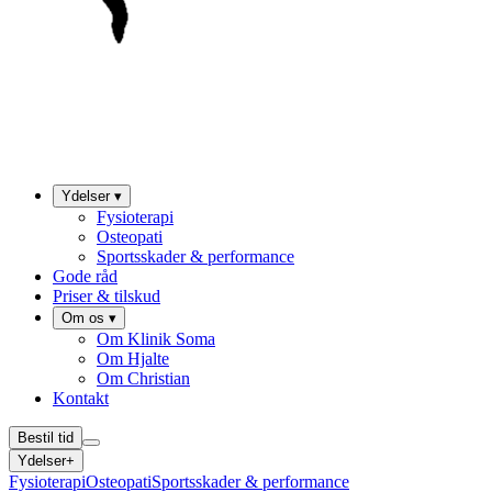
Ydelser
▾
Fysioterapi
Osteopati
Sportsskader & performance
Gode råd
Priser & tilskud
Om os
▾
Om Klinik Soma
Om Hjalte
Om Christian
Kontakt
Bestil tid
Ydelser
+
Fysioterapi
Osteopati
Sportsskader & performance