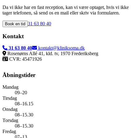
Da vi ikke har en fast reception, kan vi være optaget, hvis vi ikke
tager telefonen, så send os en mail eller skriv via formularen.
31 63 80 40
Book en tid
Kontakt
31 63 80 40
kontakt@kliniksoma.dk
Rosenørns Allé 41, kld. tv, 1970 Frederiksberg
CVR:
45471926
Åbningstider
Mandag
09–20
Tirsdag
08–16.15
Onsdag
08–15.30
Torsdag
08–15.30
Fredag
07–13