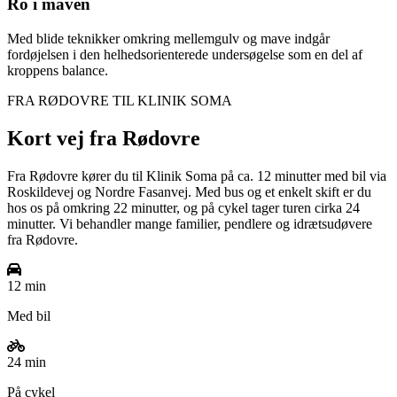
Ro i maven
Med blide teknikker omkring mellemgulv og mave indgår
fordøjelsen i den helhedsorienterede undersøgelse som en del af
kroppens balance.
FRA
RØDOVRE
TIL KLINIK SOMA
Kort vej fra
Rødovre
Fra Rødovre kører du til Klinik Soma på ca. 12 minutter med bil via
Roskildevej og Nordre Fasanvej. Med bus og et enkelt skift er du
hos os på omkring 22 minutter, og på cykel tager turen cirka 24
minutter. Vi behandler mange familier, pendlere og idrætsudøvere
fra Rødovre.
12 min
Med bil
24 min
På cykel