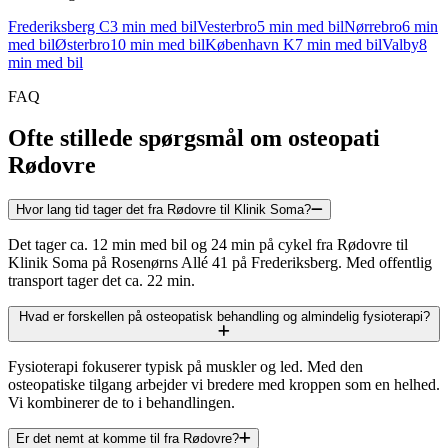
Frederiksberg C
3 min
med bil
Vesterbro
5 min
med bil
Nørrebro
6 min
med bil
Østerbro
10 min
med bil
København K
7 min
med bil
Valby
8
min
med bil
FAQ
Ofte stillede spørgsmål om osteopati
Rødovre
Hvor lang tid tager det fra Rødovre til Klinik Soma?
Det tager ca. 12 min med bil og 24 min på cykel fra Rødovre til
Klinik Soma på Rosenørns Allé 41 på Frederiksberg. Med offentlig
transport tager det ca. 22 min.
Hvad er forskellen på osteopatisk behandling og almindelig fysioterapi?
Fysioterapi fokuserer typisk på muskler og led. Med den
osteopatiske tilgang arbejder vi bredere med kroppen som en helhed.
Vi kombinerer de to i behandlingen.
Er det nemt at komme til fra Rødovre?