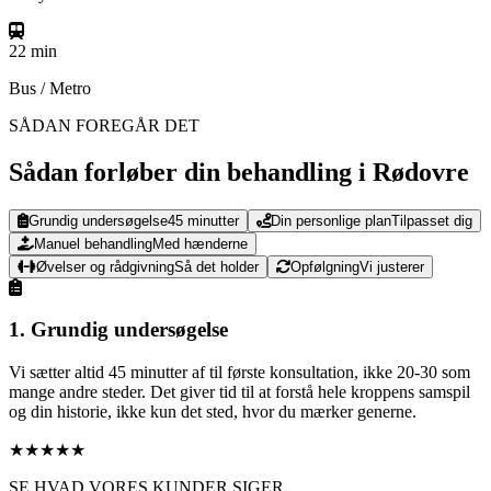
22 min
Bus / Metro
SÅDAN FOREGÅR DET
Sådan forløber din behandling i Rødovre
Grundig undersøgelse
45 minutter
Din personlige plan
Tilpasset dig
Manuel behandling
Med hænderne
Øvelser og rådgivning
Så det holder
Opfølgning
Vi justerer
1
.
Grundig undersøgelse
Vi sætter altid 45 minutter af til første konsultation, ikke 20-30 som
mange andre steder. Det giver tid til at forstå hele kroppens samspil
og din historie, ikke kun det sted, hvor du mærker generne.
★★★★★
SE HVAD VORES KUNDER SIGER