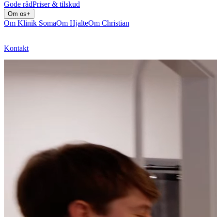
Gode råd
Priser & tilskud
Om os
+
Om Klinik Soma
Om Hjalte
Om Christian
Kontakt
Bestil tid