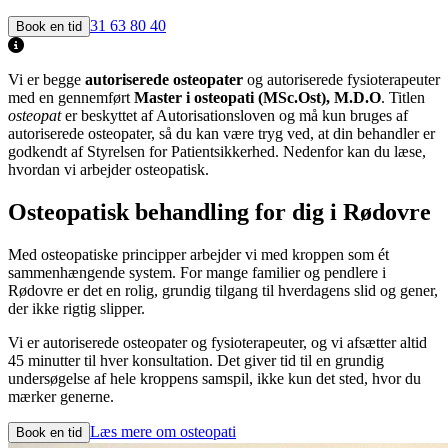
31 63 80 40
Book en tid
Vi er begge
autoriserede osteopater
og autoriserede fysioterapeuter
med en gennemført
Master i osteopati (MSc.Ost), M.D.O
. Titlen
osteopat
er beskyttet af Autorisationsloven og må kun bruges af
autoriserede osteopater, så du kan være tryg ved, at din behandler er
godkendt af Styrelsen for Patientsikkerhed. Nedenfor kan du læse,
hvordan vi arbejder osteopatisk.
Osteopatisk behandling for dig i
Rødovre
Med osteopatiske principper arbejder vi med kroppen som ét
sammenhængende system. For mange familier og pendlere i
Rødovre er det en rolig, grundig tilgang til hverdagens slid og gener,
der ikke rigtig slipper.
Vi er autoriserede osteopater og fysioterapeuter, og vi afsætter altid
45 minutter til hver konsultation. Det giver tid til en grundig
undersøgelse af hele kroppens samspil, ikke kun det sted, hvor du
mærker generne.
Læs mere om osteopati
Book en tid