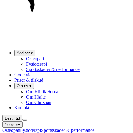
Ydelser
▾
Osteopati
Fysioterapi
Sportsskader & performance
Gode råd
Priser & tilskud
Om os
▾
Om Klinik Soma
Om Hjalte
Om Christian
Kontakt
Bestil tid
Ydelser
+
Osteopati
Fysioterapi
Sportsskader & performance