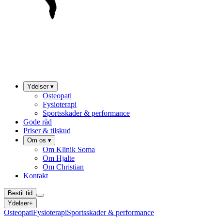
Ydelser
▾
Osteopati
Fysioterapi
Sportsskader & performance
Gode råd
Priser & tilskud
Om os
▾
Om Klinik Soma
Om Hjalte
Om Christian
Kontakt
Bestil tid
Ydelser
+
Osteopati
Fysioterapi
Sportsskader & performance