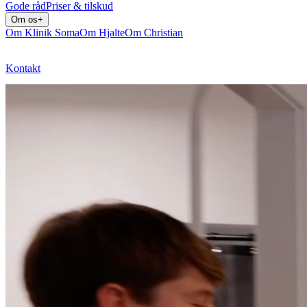
Gode råd
Priser & tilskud
Om os
+
Om Klinik Soma
Om Hjalte
Om Christian
Kontakt
Bestil tid