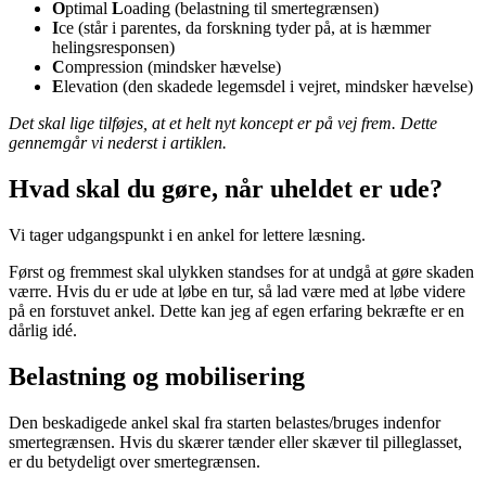
O
ptimal
L
oading (belastning til smertegrænsen)
I
ce (står i parentes, da forskning tyder på, at is hæmmer
helingsresponsen)
C
ompression (mindsker hævelse)
E
levation (den skadede legemsdel i vejret, mindsker hævelse)
Det skal lige tilføjes, at et helt nyt koncept er på vej frem. Dette
gennemgår vi nederst i artiklen.
Hvad skal du gøre, når uheldet er ude?
Vi tager udgangspunkt i en ankel for lettere læsning.
Først og fremmest skal ulykken standses for at undgå at gøre skaden
værre. Hvis du er ude at løbe en tur, så lad være med at løbe videre
på en forstuvet ankel. Dette kan jeg af egen erfaring bekræfte er en
dårlig idé.
Belastning og mobilisering
Den beskadigede ankel skal fra starten belastes/bruges indenfor
smertegrænsen. Hvis du skærer tænder eller skæver til pilleglasset,
er du betydeligt over smertegrænsen.