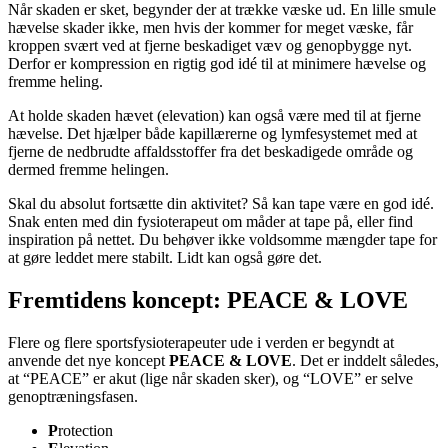
Når skaden er sket, begynder der at trække væske ud. En lille smule
hævelse skader ikke, men hvis der kommer for meget væske, får
kroppen svært ved at fjerne beskadiget væv og genopbygge nyt.
Derfor er kompression en rigtig god idé til at minimere hævelse og
fremme heling.
At holde skaden hævet (elevation) kan også være med til at fjerne
hævelse. Det hjælper både kapillærerne og lymfesystemet med at
fjerne de nedbrudte affaldsstoffer fra det beskadigede område og
dermed fremme helingen.
Skal du absolut fortsætte din aktivitet? Så kan tape være en god idé.
Snak enten med din fysioterapeut om måder at tape på, eller find
inspiration på nettet. Du behøver ikke voldsomme mængder tape for
at gøre leddet mere stabilt. Lidt kan også gøre det.
Fremtidens koncept: PEACE & LOVE
Flere og flere sportsfysioterapeuter ude i verden er begyndt at
anvende det nye koncept
PEACE & LOVE
. Det er inddelt således,
at “PEACE” er akut (lige når skaden sker), og “LOVE” er selve
genoptræningsfasen.
P
rotection