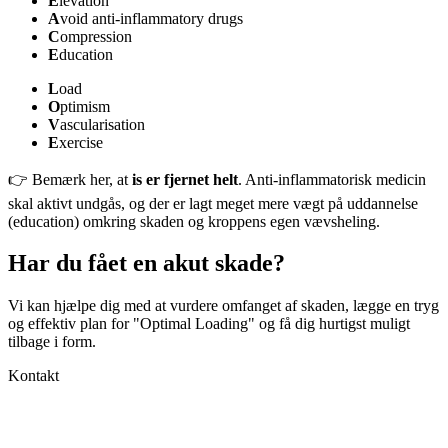
E
levation
A
void anti-inflammatory drugs
C
ompression
E
ducation
L
oad
O
ptimism
V
ascularisation
E
xercise
👉 Bemærk her, at
is er fjernet helt
. Anti-inflammatorisk medicin
skal aktivt undgås, og der er lagt meget mere vægt på uddannelse
(education) omkring skaden og kroppens egen vævsheling.
Har du fået en akut skade?
Vi kan hjælpe dig med at vurdere omfanget af skaden, lægge en tryg
og effektiv plan for "Optimal Loading" og få dig hurtigst muligt
tilbage i form.
Kontakt