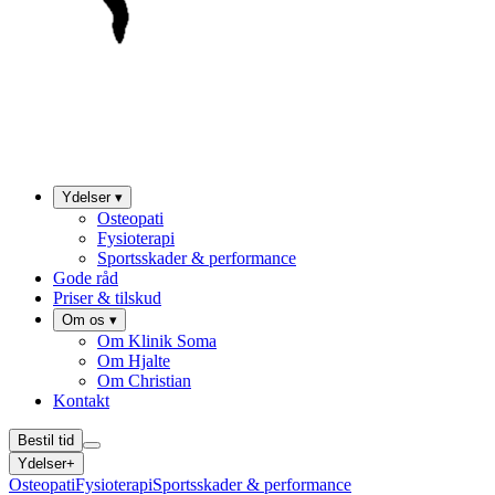
Ydelser
▾
Osteopati
Fysioterapi
Sportsskader & performance
Gode råd
Priser & tilskud
Om os
▾
Om Klinik Soma
Om Hjalte
Om Christian
Kontakt
Bestil tid
Ydelser
+
Osteopati
Fysioterapi
Sportsskader & performance