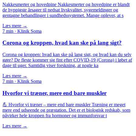
Nakkesmerter og hovedpine Nakkesmerter og hovedpine er blandt
de hyppigste årsager til nedsat livskvalitet, sygemeldinger og
gentagne behandlinger i sundhedssystemet. Mange oplever, at s
Læs mere →
7
min · Klinik Soma
Corona og kroppen, hvad kan ske på lang sigt?
Corona og kroppen: hvad kan ske på lang sigt, og hvad kan du selv
gøre? De fleste kommer sig fint efter COVID-19 (Corona) i løbet af
dage til uger. Samtidig viser forskning, at nogle ka
Læs mere →
7
min · Klinik Soma
Hvorfor vi træner, mere end bare muskler
💪 Hvorfor vi træner – mere end bare muskler Træning er meget
mere end udseende og præstation. Det er et biologisk redskab, som
påvirker hele kroppen fra hormoner og immunforsvar t
Læs mere →