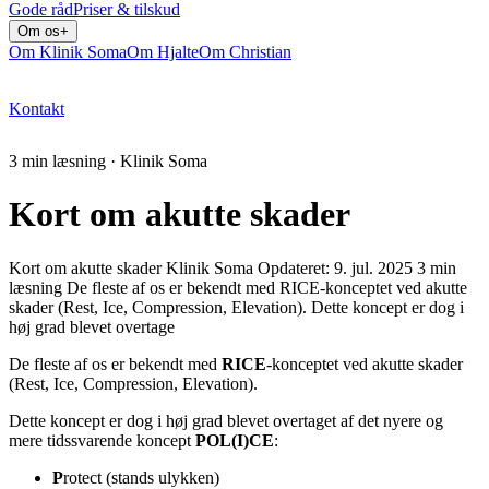
Gode råd
Priser & tilskud
Om os
+
Om Klinik Soma
Om Hjalte
Om Christian
Kontakt
Bestil tid
3
min læsning · Klinik Soma
Kort om akutte skader
Kort om akutte skader Klinik Soma Opdateret: 9. jul. 2025 3 min
læsning De fleste af os er bekendt med RICE-konceptet ved akutte
skader (Rest, Ice, Compression, Elevation). Dette koncept er dog i
høj grad blevet overtage
De fleste af os er bekendt med
RICE
-konceptet ved akutte skader
(Rest, Ice, Compression, Elevation).
Dette koncept er dog i høj grad blevet overtaget af det nyere og
mere tidssvarende koncept
POL(I)CE
:
P
rotect (stands ulykken)