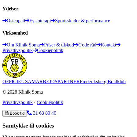
Ydelser
Osteopati
Fysioterapi
Sportsskader & performance
Virksomhed
Om Klinik Soma
Priser & tilskud
Gode råd
Kontakt
Privatlivspolitik
Cookiepolitik
OFFICIEL SAMARBEJDSPARTNER
Frederiksberg Boldklub
©
2026
Klinik Soma
Privatlivspolitik
·
Cookiepolitik
31 63 80 40
Book tid
Samtykke til cookies