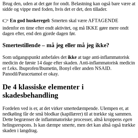
Brug den, uden at det gør for ondt. Belastning kan også bare være at
sidde og vippe med foden, hvis det er det, den tillader.
👉
En god huskeregel:
Smerten skal være AFTAGENDE
indenfor en time efter endt aktivitet, og må IKKE gøre mere ondt
dagen efter, end den gjorde dagen før.
Smertestillende – må jeg eller må jeg ikke?
Som udgangspunkt anbefales det
ikke
at tage anti-inflammatorisk
medicin de første 14 dage efter skaden. Anti-inflammatorisk medicin
er f.eks. Ibuprofen/Ibumetin, Bonyl eller anden NSAID.
Panodil/Paracetamol er okay.
De 4 klassiske elementer i
skadesbehandling
Fordelen ved is er, at det virker smertedæmpende. Ulempen er, at
nedkøling får de små blodkar (kapillærer) til at trække sig sammen.
Dette begrænser de inflammatoriske processer, altså kroppens
egen
helingsrespons. Is kan dæmpe smerte, men det kan altså også trække
skaden i langdrag.